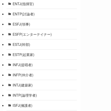
ENTJ(指揮官)
ENTP(討論者)
ESFJ(領事)
ESFP(エンターテイナー)
ESTJ(幹部)
ESTP(起業家)
INFJ(提唱者)
INFP(仲介者)
INTJ(建築家)
INTP(論理学者)
ISFJ(擁護者)