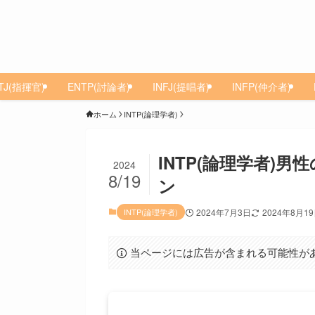
TJ(指揮官)
ENTP(討論者)
INFJ(提唱者)
INFP(仲介者)
ホーム
INTP(論理学者)
INTP(論理学者)
2024
8/19
ン
INTP(論理学者)
2024年7月3日
2024年8月1
当ページには広告が含まれる可能性が