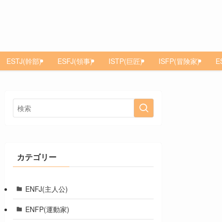
ESTJ(幹部)
ESFJ(領事)
ISTP(巨匠)
ISFP(冒険家)
E
カテゴリー
ENFJ(主人公)
ENFP(運動家)