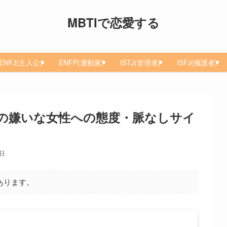
MBTIで恋愛する
ENFJ(主人公)
ENFP(運動家)
ISTJ(管理者)
ISFJ(擁護者)
男性の嫌いな女性への態度・脈なしサイ
9日
あります。