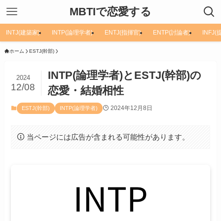
MBTIで恋愛する
INTJ(建築家)
INTP(論理学者)
ENTJ(指揮官)
ENTP(討論者)
INFJ
ホーム
ESTJ(幹部)
INTP(論理学者)とESTJ(幹部)の
2024
12/08
恋愛・結婚相性
2024年12月8日
ESTJ(幹部)
INTP(論理学者)
当ページには広告が含まれる可能性があります。