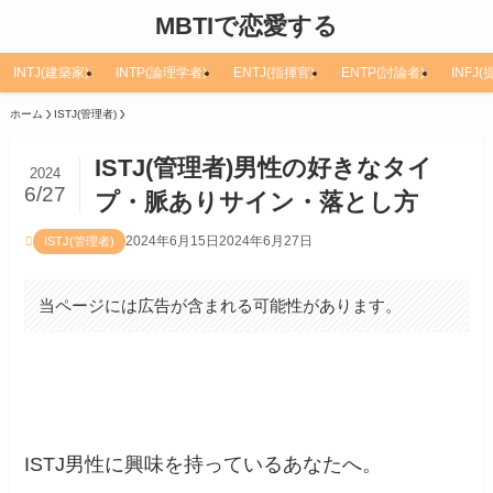
MBTIで恋愛する
INTJ(建築家)
INTP(論理学者)
ENTJ(指揮官)
ENTP(討論者)
INFJ
ホーム
ISTJ(管理者)
ISTJ(管理者)男性の好きなタイ
2024
6/27
プ・脈ありサイン・落とし方
2024年6月15日
2024年6月27日
ISTJ(管理者)
当ページには広告が含まれる可能性があります。
ISTJ男性に興味を持っているあなたへ。