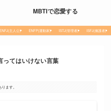
MBTIで恋愛する
ENFJ(主人公)
ENFP(運動家)
ISTJ(管理者)
ISFJ(擁護者)
性に言ってはいけない言葉
あります。