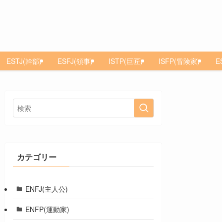
ESTJ(幹部)
ESFJ(領事)
ISTP(巨匠)
ISFP(冒険家)
E
カテゴリー
ENFJ(主人公)
ENFP(運動家)