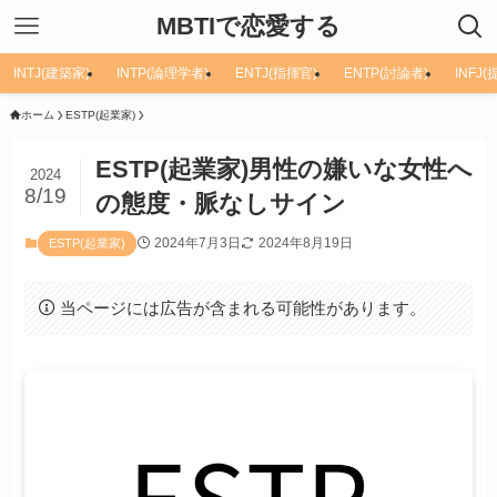
MBTIで恋愛する
INTJ(建築家)
INTP(論理学者)
ENTJ(指揮官)
ENTP(討論者)
INFJ
ホーム
ESTP(起業家)
ESTP(起業家)男性の嫌いな女性へ
2024
8/19
の態度・脈なしサイン
2024年7月3日
2024年8月19日
ESTP(起業家)
当ページには広告が含まれる可能性があります。