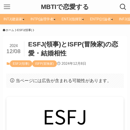
MBTIで恋愛する
INTJ(建築家)
INTP(論理学者)
ENTJ(指揮官)
ENTP(討論者)
INFJ
ホーム
ESFJ(領事)
ESFJ(領事)とISFP(冒険家)の恋
2024
12/08
愛・結婚相性
2024年12月8日
ESFJ(領事)
ISFP(冒険家)
当ページには広告が含まれる可能性があります。